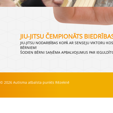
JIU-JITSU ČEMPIONĀTS BIEDRĪBA
JIU-JITSU NODARBĪBAS KOPĀ AR SENSEJU VIKTORU KO
BĒRNIEM!
ŠODIEN BĒRNI SAŅĒMA APBALVOJUMUS PAR IEGULDĪTO
© 2026 Autisma atbalsta punkts Rēzeknē