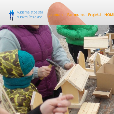
Autisma atbalsta
Jaunumi
Par mums
Projekti
NOME
punkts Rēzeknē