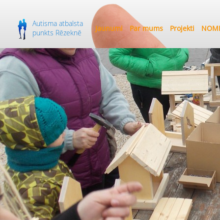
Autisma atbalsta
Jaunumi
Par mums
Projekti
NOME
punkts Rēzeknē