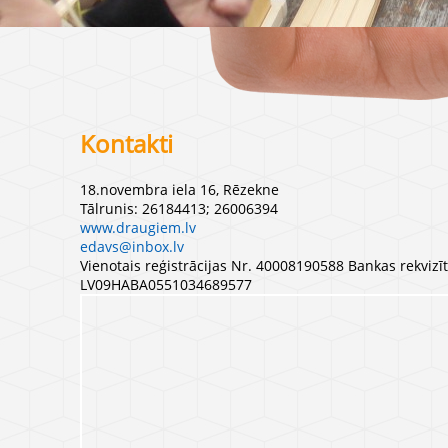
Kontakti
18.novembra iela 16, Rēzekne
Tālrunis: 26184413; 26006394
www.draugiem.lv
edavs@inbox.lv
Vienotais reģistrācijas Nr. 40008190588 Bankas rekvi
LV09HABA0551034689577