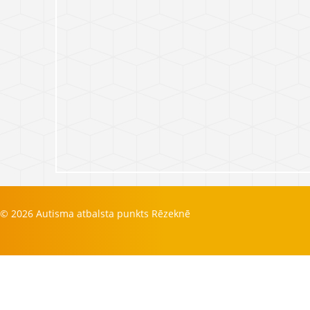
© 2026 Autisma atbalsta punkts Rēzeknē