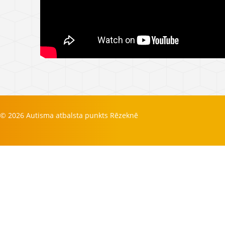
© 2026 Autisma atbalsta punkts Rēzeknē