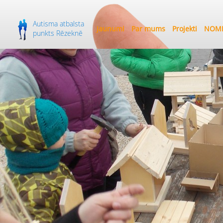
Autisma atbalsta
Jaunumi
Par mums
Projekti
NOME
punkts Rēzeknē