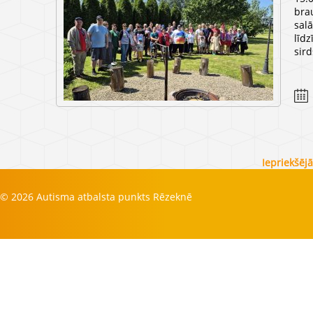
brau
salā
līd
sir
Iepriekšēj
© 2026 Autisma atbalsta punkts Rēzeknē