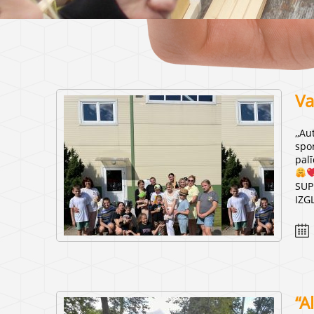
Va
,,Au
spo
palī
SUP
IZG
“A