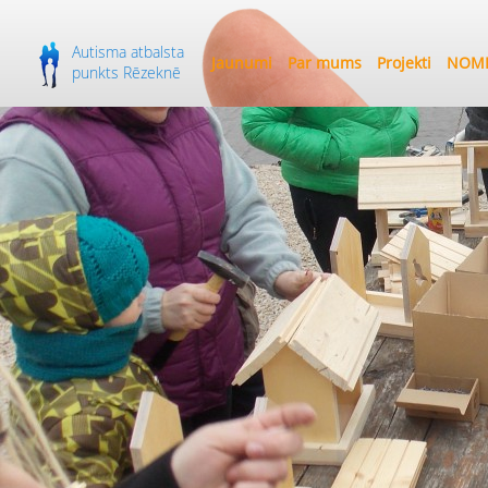
Autisma atbalsta
Jaunumi
Par mums
Projekti
NOME
punkts Rēzeknē