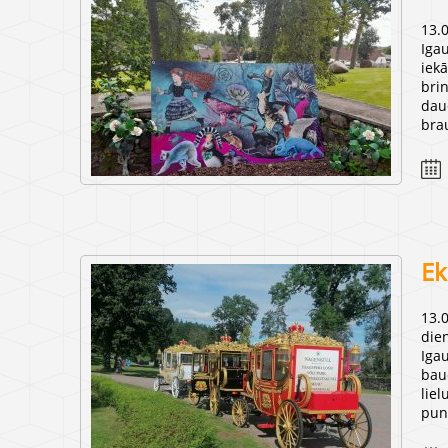
13.
Iga
iekā
bri
dau
bra
Ek
13.
die
Igau
bau
lie
pun