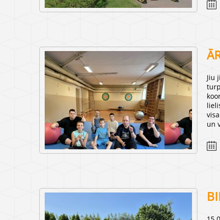
ĀR
Jiu 
turp
koor
liel
visa
un 
BI
15.