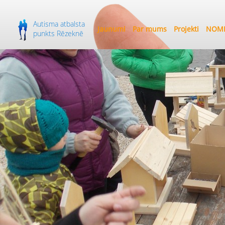
Autisma atbalsta
Jaunumi
Par mums
Projekti
NOME
punkts Rēzeknē