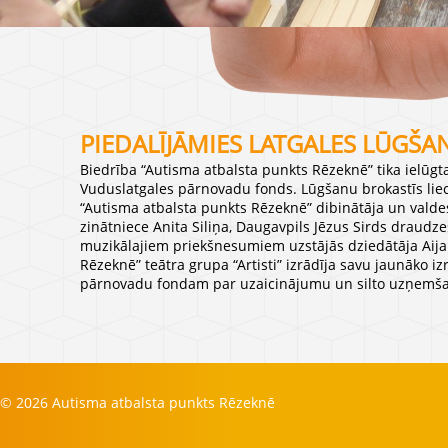
PIEDALĪJĀMIES LATGALES LŪGŠA
Biedrība “Autisma atbalsta punkts Rēzeknē” tika ielūgt
Vuduslatgales pārnovadu fonds. Lūgšanu brokastīs lie
“Autisma atbalsta punkts Rēzeknē” dibinātāja un valdes
zinātniece Anita Siliņa, Daugavpils Jēzus Sirds draudz
muzikālajiem priekšnesumiem uzstājās dziedātāja Aija 
Rēzeknē” teātra grupa “Artisti” izrādīja savu jaunāko i
pārnovadu fondam par uzaicinājumu un silto uzņemš
© 2026 Autisma atbalsta punkts Rēzeknē