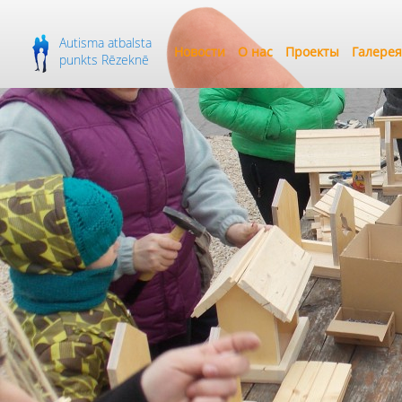
Autisma atbalsta
Новости
О нас
Проекты
Галерея
punkts Rēzeknē