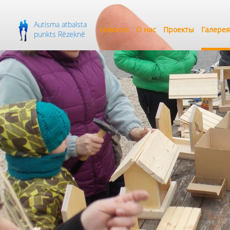
Autisma atbalsta
Новости
О нас
Проекты
Галерея
punkts Rēzeknē