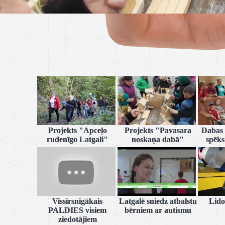
Projekts "Apceļo
Projekts "Pavasara
Dabas 
rudenīgo Latgali"
noskaņa dabā"
spēks
Vissirsnigākais
Latgalē sniedz atbalstu
Lido
PALDIES visiem
bērniem ar autismu
ziedotājiem