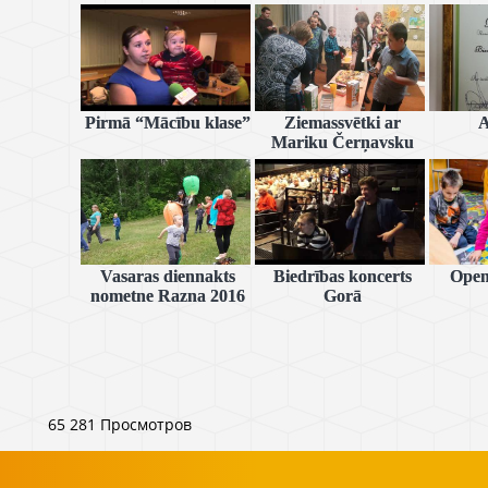
Pirmā “Mācību klase”
Ziemassvētki ar
A
Mariku Čerņavsku
Vasaras diennakts
Biedrības koncerts
Open
nometne Razna 2016
Gorā
65 281 Просмотров