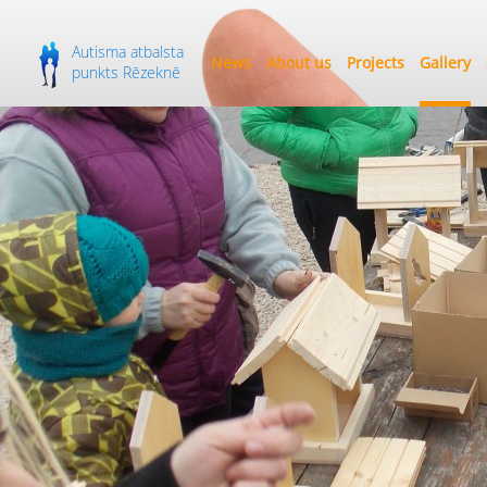
Autisma atbalsta
News
About us
Projects
Gallery
punkts Rēzeknē