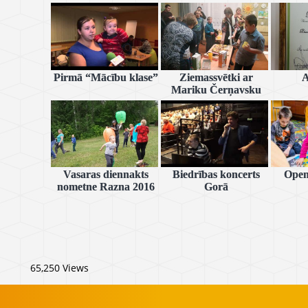
Pirmā “Mācību klase”
Ziemassvētki ar
A
Mariku Čerņavsku
Vasaras diennakts
Biedrības koncerts
Open
nometne Razna 2016
Gorā
65,250 Views