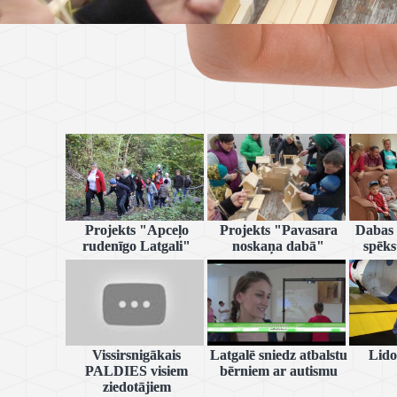
Projekts "Apceļo
Projekts "Pavasara
Dabas 
rudenīgo Latgali"
noskaņa dabā"
spēks
Vissirsnigākais
Latgalē sniedz atbalstu
Lido
PALDIES visiem
bērniem ar autismu
ziedotājiem