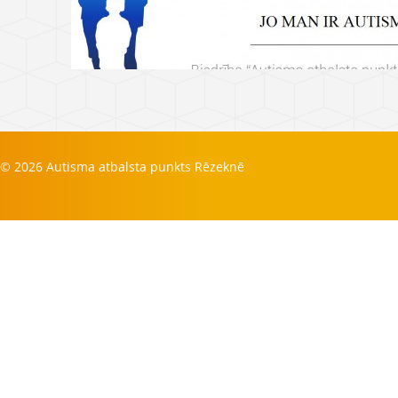
© 2026 Autisma atbalsta punkts Rēzeknē