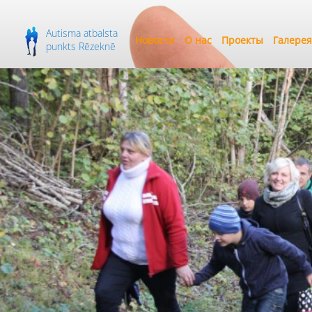
Autisma atbalsta
Новости
О нас
Проекты
Галерея
punkts Rēzeknē